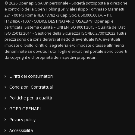
© 2026 Openapi SpA Unipersonale - Società sottoposta a direzione
e controllo della Open Holding Srl Viale Filippo Tommaso Marinetti
221 - 00143 Roma REA 1378273 Cap. Soc. € 50.000,00 i.v. – P.I.
IT12485671007 - CODICE DESTINATARIO 'USAL8PV' Openapi è
certificata: Sistema qualità – UNI EN ISO 9001:2015 - Qualità dei Dati
ISO 25012:2014 - Gestione della Sicurezza ISO/IEC 27001:2022 Tutti i
prezzi sono da considerarsi al netto di eventuale IVA, eventuali
imposte di bollo, diritti di segreteria e/o imposte o tasse altrimenti
denominate se dovute. Tutti i loghi elencati nel portale sono coperti
da copyright e di proprietà dei rispettivi proprietari.
Diritti dei consumatori
Condizioni Contrattuali
Politiche per la qualità
GDPR OPENAPI
Privacy policy
Accessibilità