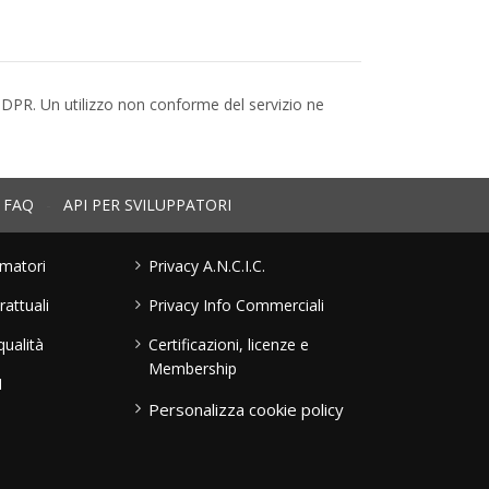
GDPR. Un utilizzo non conforme del servizio ne
FAQ
-
API PER SVILUPPATORI
umatori
Privacy A.N.C.I.C.
rattuali
Privacy Info Commerciali
qualità
Certificazioni, licenze e
Membership
I
Personalizza cookie policy