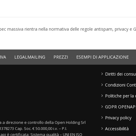
pec massiva rientra nella normativa delle regole antispam, privacy e 
IVA
-
LEGALMAILING
-
PREZZI
-
ESEMPI DI APPLICAZIONE
-
Diritti dei cons
Condizioni Cont
Politiche per la 
GDPR OPENAP
Privacy policy
a direzione e controllo della Open Holding Srl
Accessibilità
8273 Cap. Soc. € 50.000,00 i.v. – P.I.
 è certificata: Sistema qualità – UNI EN ISO