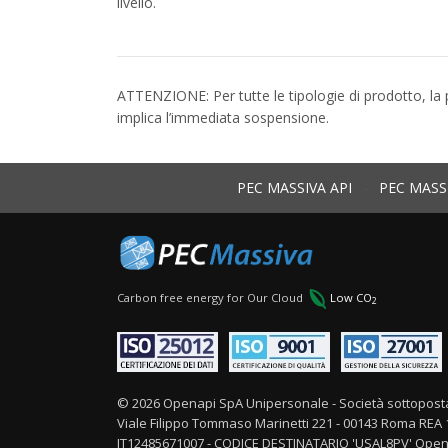
livello.
ATTENZIONE: Per tutte le tipologie di prodotto, la 
implica l’immediata sospensione.
PEC MASSIVA API
-
PEC MASS
Carbon free energy for Our Cloud
Low CO
2
© 2026 Openapi SpA Unipersonale - Società sottoposta 
Viale Filippo Tommaso Marinetti 221 - 00143 Roma REA 137
IT12485671007 - CODICE DESTINATARIO 'USAL8PV' Openapi